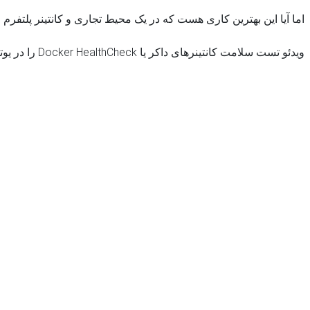
اما آیا این بهترین کاری هست که در یک محیط تجاری و کانتینر پلتفرم م
ویدئو تست سلامت کانتینرهای داکر یا Docker HealthCheck را در یوتوب تماشا کنید: