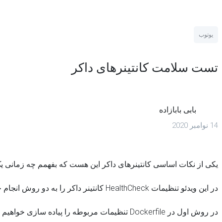
یوتوب
تست سلامت کانتینرهای داکر
بابی بابازاده
14 نوامبر 2020
یکی از نکات اساسی کانتینرهای داکر این هست که بفهمم چه زمانی یک ک
در این ویدئو تنظیمات HealthCheck کانتینر داکر را به دو روش انجام خواهیم داد.
در روش اول در Dockerfile تنظیمات مربوطه را پیاده سازی خواهیم کرد و در روش دوم در docker-compose.yml و کانتینر را به همراه تست سلامت یا HealthCheck دیپلوی خواهیم کرد.