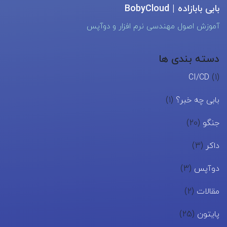
بابی بابازاده | BobyCloud
آموزش اصول مهندسی نرم افزار و دوآپس
دسته بندی ها
CI/CD
(1)
بابی چه خبر؟
(1)
جنگو
(20)
داکر
(3)
دوآپس
(3)
مقالات
(2)
پایتون
(25)